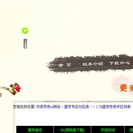
您现在的位置:
中变传奇sf网站
>
盛世专区分区表
> >
1.76盛世传奇开区列表
服务器名
IP(登陆器下载)
开放时间
游